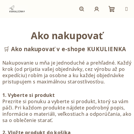
Prejsť
na
obsah
Nákupn
Hľadať
Prihlásenie
Ako nakupovať
košík
🛒
Ako nakupovať v e-shope KUKULIENKA
Nakupovanie u mňa je jednoduché a prehľadné. Každý
krok (od prijatia vašej objednávky, cez výrobu až po
expedíciu) robím ja osobne
a ku každej objednávke
pristupujem s maximálnou starostlivosťou.
1.
Vyberte si produkt
Prezrite si ponuku a vyberte si produkt, ktorý sa vám
páči. Pri každom produkte nájdete podrobný popis,
informácie o materiáli, veľkostiach a odporúčania, ako
sa o oblečenie starať.
2. Vložte produkt do košíka