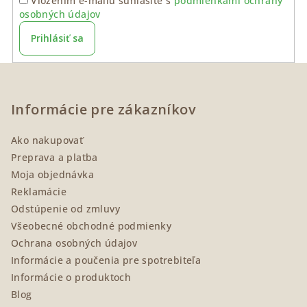
Vložením e-mailu súhlasíte s
podmienkami ochrany
osobných údajov
Prihlásiť sa
Z
á
p
Informácie pre zákazníkov
ä
Ako nakupovať
t
Preprava a platba
i
Moja objednávka
e
Reklamácie
Odstúpenie od zmluvy
Všeobecné obchodné podmienky
Ochrana osobných údajov
Informácie a poučenia pre spotrebiteľa
Informácie o produktoch
Blog