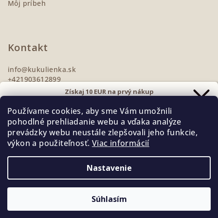
Môj príbeh
Kontakt
info
@
kukulienka.sk
+421903612899
Získaj 10 EUR na prvý nákup
Prihlás sa na odber noviniek
Používame cookies, aby sme Vám umožnili
a zľavu ti pošlem rovno
do e-mailu.
pohodlné prehliadanie webu a vďaka analýze
prevádzky webu neustále zlepšovali jeho funkcie,
výkon a použiteľnosť.
Viac informácií
Instagram
CHCEM ZĽAVU 10€
Nastavenie
Vložením e-mailu súhlasíte s podmienkami ochrany osobných
údajov
Copyright 2026
Kukulienka
. Všetky práva vyhradené.
Upraviť nastavenie cookies
Súhlasím
Vytvoril Shoptet