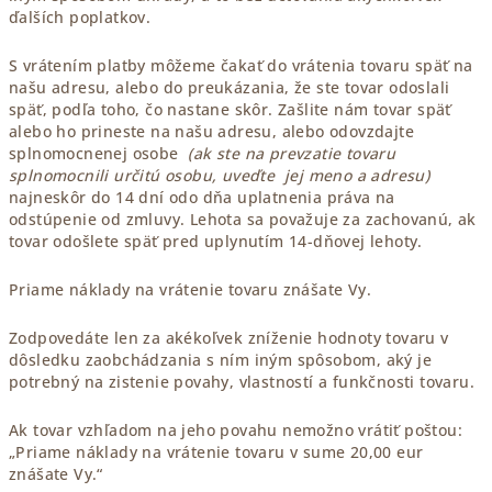
ďalších poplatkov.
S vrátením platby môžeme čakať do vrátenia tovaru späť na
našu adresu, alebo do preukázania, že ste tovar odoslali
späť, podľa toho, čo nastane skôr. Zašlite nám tovar späť
alebo ho prineste na našu adresu, alebo odovzdajte
splnomocnenej osobe
(ak ste na prevzatie tovaru
splnomocnili určitú osobu, uveďte jej meno a adresu)
najneskôr do 14 dní odo dňa uplatnenia práva na
odstúpenie od zmluvy. Lehota sa považuje za zachovanú, ak
tovar odošlete späť pred uplynutím 14-dňovej lehoty.
Priame náklady na vrátenie tovaru znášate Vy.
Zodpovedáte len za akékoľvek zníženie hodnoty tovaru v
dôsledku zaobchádzania s ním iným spôsobom, aký je
potrebný na zistenie povahy, vlastností a funkčnosti tovaru.
Ak tovar vzhľadom na jeho povahu nemožno vrátiť poštou:
„Priame náklady na vrátenie tovaru v sume 20,00 eur
znášate Vy.“