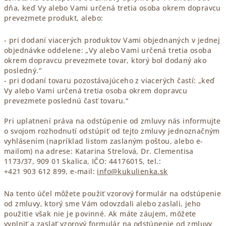
dňa, keď Vy alebo Vami určená tretia osoba okrem dopravcu
prevezmete produkt, alebo:
- pri dodaní viacerých produktov Vami objednaných v jednej
objednávke oddelene: „Vy alebo Vami určená tretia osoba
okrem dopravcu prevezmete tovar, ktorý bol dodaný ako
posledný.“
- pri dodaní tovaru pozostávajúceho z viacerých častí: „keď
Vy alebo Vami určená tretia osoba okrem dopravcu
prevezmete poslednú časť tovaru.“
Pri uplatnení práva na odstúpenie od zmluvy nás informujte
o svojom rozhodnutí odstúpiť od tejto zmluvy jednoznačným
vyhlásením (napríklad listom zaslaným poštou, alebo e-
mailom) na adrese: Katarina Strelová, Dr. Clementisa
1173/37, 909 01 Skalica, IČO: 44176015, tel.:
+421 903 612 899, e-mail:
info@kukulienka.sk
Na tento účel môžete použiť vzorový formulár na odstúpenie
od zmluvy, ktorý sme Vám odovzdali alebo zaslali, jeho
použitie však nie je povinné. Ak máte záujem, môžete
vyplniť a zaslať vzorový formulár na odstúpenie od zmluvy