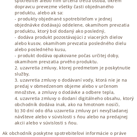
spotrebiteľ alebo ním určená tretia osoba, okrem
dopravcu prevezme všetky časti objednaného
produktu, alebo ak sa:
- produkty objednané spotrebiteľom v jednej
objednávke dodávajú oddelene, okamihom prevzatia
produktu, ktorý bol dodaný ako posledný,
- dodáva produkt pozostávajúci z viacerých dielov
alebo kusov, okamihom prevzatia posledného dielu
alebo posledného kusu,
- produkt dodáva opakovane počas určitej doby,
okamihom prevzatia prvého produktu.
2. uzavretia zmluvy, ktorej predmetom je poskytnutie
služby,
3. uzavretia zmluvy o dodávaní vody, ktorá nie je na
predaj v obmedzenom objeme alebo v určenom
množstve, a zmluvy o dodávke a odbere tepla,
4. uzavretia zmluvy o dodaní digitálneho obsahu, ktorý
obchodník dodáva inak, ako na hmotnom nosiči,
b) 30 dní odo dňa uzavretia zmluvy pri nevyžiadanej
návšteve alebo v súvislosti s ňou alebo na predajnej
akcii alebo v súvislosti s ňou.
Ak obchodník poskytne spotrebiteľovi informácie o práve