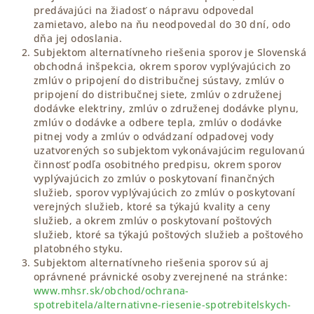
predávajúci na žiadosť o nápravu odpovedal
zamietavo, alebo na ňu neodpovedal do 30 dní, odo
dňa jej odoslania.
Subjektom alternatívneho riešenia sporov je Slovenská
obchodná inšpekcia, okrem sporov vyplývajúcich zo
zmlúv o pripojení do distribučnej sústavy, zmlúv o
pripojení do distribučnej siete, zmlúv o združenej
dodávke elektriny, zmlúv o združenej dodávke plynu,
zmlúv o dodávke a odbere tepla, zmlúv o dodávke
pitnej vody a zmlúv o odvádzaní odpadovej vody
uzatvorených so subjektom vykonávajúcim regulovanú
činnosť podľa osobitného predpisu, okrem sporov
vyplývajúcich zo zmlúv o poskytovaní finančných
služieb, sporov vyplývajúcich zo zmlúv o poskytovaní
verejných služieb, ktoré sa týkajú kvality a ceny
služieb, a okrem zmlúv o poskytovaní poštových
služieb, ktoré sa týkajú poštových služieb a poštového
platobného styku.
Subjektom alternatívneho riešenia sporov sú aj
oprávnené právnické osoby zverejnené na stránke:
www.mhsr.sk/obchod/ochrana-
spotrebitela/alternativne-riesenie-spotrebitelskych-