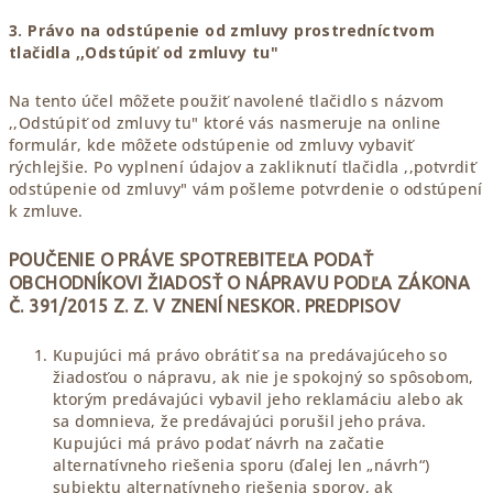
3. Právo na odstúpenie od zmluvy prostredníctvom
tlačidla ,,Odstúpiť od zmluvy tu"
Na tento účel môžete použiť navolené tlačidlo s názvom
,,Odstúpiť od zmluvy tu" ktoré vás nasmeruje na online
formulár, kde môžete odstúpenie od zmluvy vybaviť
rýchlejšie. Po vyplnení údajov a zakliknutí tlačidla ,,potvrdiť
odstúpenie od zmluvy" vám pošleme potvrdenie o odstúpení
k zmluve.
POUČENIE
O PRÁVE SPOTREBITEĽA PODAŤ
OBCHODNÍKOVI ŽIADOSŤ O NÁPRAVU PODĽA ZÁKONA
Č. 391/2015 Z. Z. V ZNENÍ NESKOR. PREDPISOV
Kupujúci má právo obrátiť sa na predávajúceho so
žiadosťou o nápravu, ak nie je spokojný so spôsobom,
ktorým predávajúci vybavil jeho reklamáciu alebo ak
sa domnieva, že predávajúci porušil jeho práva.
Kupujúci má právo podať návrh na začatie
alternatívneho riešenia sporu (ďalej len „návrh“)
subjektu alternatívneho riešenia sporov, ak