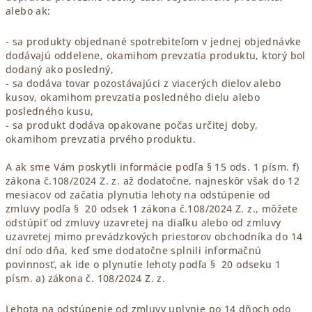
alebo ak:
- sa produkty objednané spotrebiteľom v jednej objednávke
dodávajú oddelene, okamihom prevzatia produktu, ktorý bol
dodaný ako posledný,
- sa dodáva tovar pozostávajúci z viacerých dielov alebo
kusov, okamihom prevzatia posledného dielu alebo
posledného kusu,
- sa produkt dodáva opakovane počas určitej doby,
okamihom prevzatia prvého produktu.
A ak sme Vám poskytli informácie podľa § 15 ods. 1 písm. f)
zákona č.108/2024 Z. z. až dodatočne, najneskôr však do 12
mesiacov od začatia plynutia lehoty na odstúpenie od
zmluvy podľa § 20 odsek 1 zákona č.108/2024 Z. z., môžete
odstúpiť od zmluvy uzavretej na diaľku alebo od zmluvy
uzavretej mimo prevádzkových priestorov obchodníka do 14
dní odo dňa, keď sme dodatočne splnili informačnú
povinnosť, ak ide o plynutie lehoty podľa § 20 odseku 1
písm. a) zákona č. 108/2024 Z. z.
Lehota na odstúpenie od zmluvy uplynie po 14 dňoch odo