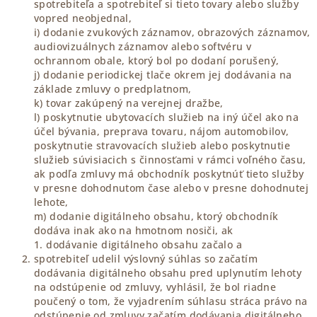
spotrebiteľa a spotrebiteľ si tieto tovary alebo služby
vopred neobjednal,
i) dodanie zvukových záznamov, obrazových záznamov,
audiovizuálnych záznamov alebo softvéru v
ochrannom obale, ktorý bol po dodaní porušený,
j) dodanie periodickej tlače okrem jej dodávania na
základe zmluvy o predplatnom,
k) tovar zakúpený na verejnej dražbe,
l) poskytnutie ubytovacích služieb na iný účel ako na
účel bývania, preprava tovaru, nájom automobilov,
poskytnutie stravovacích služieb alebo poskytnutie
služieb súvisiacich s činnosťami v rámci voľného času,
ak podľa zmluvy má obchodník poskytnúť tieto služby
v presne dohodnutom čase alebo v presne dohodnutej
lehote,
m) dodanie digitálneho obsahu, ktorý obchodník
dodáva inak ako na hmotnom nosiči, ak
1. dodávanie digitálneho obsahu začalo a
spotrebiteľ udelil výslovný súhlas so začatím
dodávania digitálneho obsahu pred uplynutím lehoty
na odstúpenie od zmluvy, vyhlásil, že bol riadne
poučený o tom, že vyjadrením súhlasu stráca právo na
odstúpenie od zmluvy začatím dodávania digitálneho