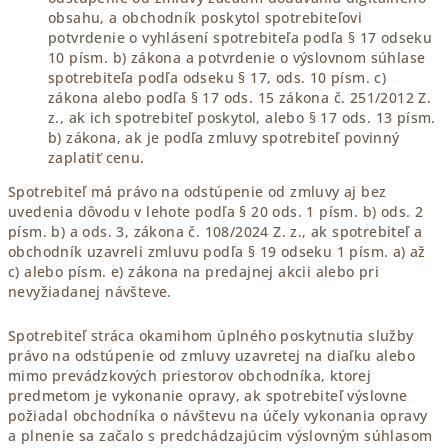
obsahu, a obchodník poskytol spotrebiteľovi
potvrdenie o vyhlásení spotrebiteľa podľa § 17 odseku
10 písm. b) zákona a potvrdenie o výslovnom súhlase
spotrebiteľa podľa odseku § 17, ods. 10 písm. c)
zákona alebo podľa § 17 ods. 15 zákona č. 251/2012 Z.
z., ak ich spotrebiteľ poskytol, alebo § 17 ods. 13 písm.
b) zákona, ak je podľa zmluvy spotrebiteľ povinný
zaplatiť cenu.
Spotrebiteľ má právo na odstúpenie od zmluvy aj bez
uvedenia dôvodu v lehote podľa § 20 ods. 1 písm. b) ods. 2
písm. b) a ods. 3, zákona č. 108/2024 Z. z., ak spotrebiteľ a
obchodník uzavreli zmluvu podľa § 19 odseku 1 písm. a) až
c) alebo písm. e) zákona na predajnej akcii alebo pri
nevyžiadanej návšteve.
Spotrebiteľ stráca okamihom úplného poskytnutia služby
právo na odstúpenie od zmluvy uzavretej na diaľku alebo
mimo prevádzkových priestorov obchodníka, ktorej
predmetom je vykonanie opravy, ak spotrebiteľ výslovne
požiadal obchodníka o návštevu na účely vykonania opravy
a plnenie sa začalo s predchádzajúcim výslovným súhlasom