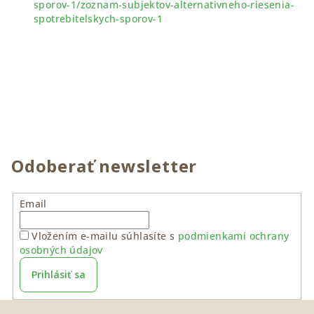
sporov-1/zoznam-subjektov-alternativneho-riesenia-
spotrebitelskych-sporov-1
Odoberať newsletter
Email
Vložením e-mailu súhlasíte s
podmienkami ochrany
osobných údajov
Prihlásiť sa
Z