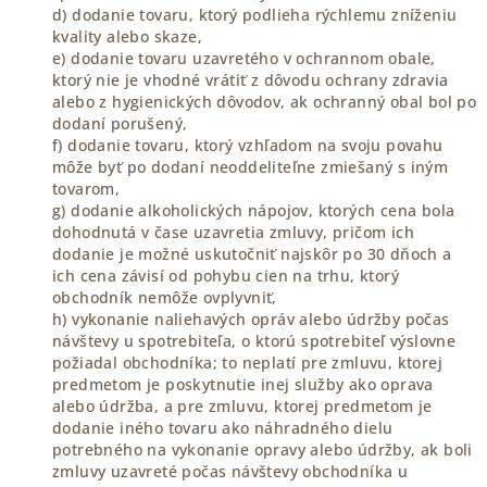
d) dodanie tovaru, ktorý podlieha rýchlemu zníženiu
kvality alebo skaze,
e) dodanie tovaru uzavretého v ochrannom obale,
ktorý nie je vhodné vrátiť z dôvodu ochrany zdravia
alebo z hygienických dôvodov, ak ochranný obal bol po
dodaní porušený,
f) dodanie tovaru, ktorý vzhľadom na svoju povahu
môže byť po dodaní neoddeliteľne zmiešaný s iným
tovarom,
g) dodanie alkoholických nápojov, ktorých cena bola
dohodnutá v čase uzavretia zmluvy, pričom ich
dodanie je možné uskutočniť najskôr po 30 dňoch a
ich cena závisí od pohybu cien na trhu, ktorý
obchodník nemôže ovplyvniť,
h) vykonanie naliehavých opráv alebo údržby počas
návštevy u spotrebiteľa, o ktorú spotrebiteľ výslovne
požiadal obchodníka; to neplatí pre zmluvu, ktorej
predmetom je poskytnutie inej služby ako oprava
alebo údržba, a pre zmluvu, ktorej predmetom je
dodanie iného tovaru ako náhradného dielu
potrebného na vykonanie opravy alebo údržby, ak boli
zmluvy uzavreté počas návštevy obchodníka u