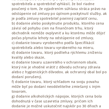
spotrebiteľa a spotrebiteľ vyhlásil, že bol riadne
poučený o tom, že vyjadrením súhlasu stráca právo na
odstúpenie od zmluvy po úplnom poskytnutí služby, ak
je podľa zmluvy spotrebiteľ povinný zaplatiť cenu,
b) dodanie alebo poskytnutie produktu, ktorého cena
závisí od pohybu cien na finančnom trhu, ktorý
obchodník nemôže ovplyvniť a ku ktorému môže dôjsť
počas plynutia lehoty na odstúpenie od zmluvy,
c) dodanie tovaru vyrobeného podľa špecifikácií
spotrebiteľa alebo tovaru vyrobeného na mieru,
d) dodanie tovaru, ktorý podlieha rýchlemu zníženiu
kvality alebo skaze,
e) dodanie tovaru uzavretého v ochrannom obale,
ktorý nie je vhodné vrátiť z dôvodu ochrany zdravia
alebo z hygienických dôvodov, ak ochranný obal bol po
dodaní porušený,
f) dodanie tovaru, ktorý vzhľadom na svoju povahu
môže byť po dodaní neoddeliteľne zmiešaný s iným
tovarom,
g) dodanie alkoholických nápojov, ktorých cena bola
dohodnutá v čase uzavretia zmluvy, pričom ich
dodanie je možné uskutočniť najskôr po 30 dňoch a