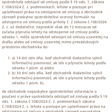
spotrebiteľa odstúpiť od zmluvy podľa § 19 ods. 1, zákona
č.108/2024 Z. z. podmienkach, lehote a postupe pri
uplatňovaní práva na odstúpenie od zmluvy a obchodník
zároveň poskytne spotrebiteľovi vzorový formulár na
odstúpenie od zmluvy podľa prílohy č. 2 zákona č.108/2024
Z. z. až dodatočne, najneskôr však do 12 mesiacov od
začatia plynutia lehoty na odstúpenie od zmluvy podľa
odseku 1, môže spotrebiteľ odstúpiť od zmluvy uzavretej na
diaľku alebo od zmluvy uzavretej mimo prevádzkových
priestorov obchodníka do:
a) 14 dní odo dňa, keď obchodník dodatočne splnil
informačnú povinnosť, ak ide o plynutie lehoty podľa
odseku 1 písm. a) alebo
b) 30 dní odo dňa, keď obchodník dodatočne splnil
informačnú povinnosť, ak ide o plynutie lehoty podľa
odseku 1 písm. b).
Ak obchodník neposkytne spotrebiteľovi informácie o
poučení o práve spotrebiteľa odstúpiť od zmluvy podľa § 19
ods. 1. zákona č.108/2024 Z. z. podmienkach zákona
č.108/2024 Z. z. lehote a postupe pri uplatňovaní práva na
odstúpenie od zmluvy a obchodník zároveň neposkytne