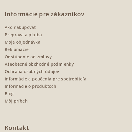
á
p
Informácie pre zákazníkov
ä
Ako nakupovať
t
Preprava a platba
i
Moja objednávka
e
Reklamácie
Odstúpenie od zmluvy
Všeobecné obchodné podmienky
Ochrana osobných údajov
Informácie a poučenia pre spotrebiteľa
Informácie o produktoch
Blog
Môj príbeh
Kontakt