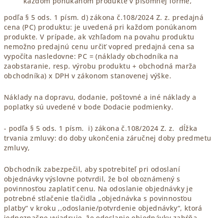
každom ponúkanom produkte v písomnej forme,
podľa § 5 ods. 1 písm. d) zákona č.108/2024 Z. z.
predajná
cena (PC) produktu: je uvedená pri každom ponúkanom
produkte. V prípade, ak vzhľadom na povahu produktu
nemožno predajnú cenu určiť vopred predajná cena sa
vypočíta nasledovne: PC = (náklady obchodníka na
zaobstaranie, resp. výrobu produktu + obchodná marža
obchodníka) x DPH v zákonom stanovenej výške.
Náklady na dopravu, dodanie, poštovné a iné náklady a
poplatky sú uvedené v bode Dodacie podmienky.
- podľa § 5 ods. 1 písm. i) zákona č.108/2024 Z. z. dĺžka
trvania zmluvy: do doby ukončenia záručnej doby predmetu
zmluvy,
Obchodník zabezpečil, aby spotrebiteľ pri odoslaní
objednávky výslovne potvrdil, že bol oboznámený s
povinnosťou zaplatiť cenu. Na odoslanie objednávky je
potrebné stlačenie tlačidla „objednávka s povinnosťou
platby“ v kroku ,,odoslanie/potvrdenie objednávky“, ktorá
jednoznačne vyjadruje, že odoslanie objednávky zahŕňa