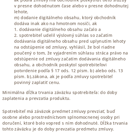
v presne dohodnutom čase alebo v presne dohodnutej
lehote,
m) dodanie digitálneho obsahu, ktorý obchodník
dodáva inak ako na hmotnom nosiči, ak
1. dodávanie digitálneho obsahu začalo a
2. spotrebiteľ udelil výslovný súhlas so začatím
dodávania digitálneho obsahu pred uplynutím lehoty
na odstúpenie od zmluvy, vyhlásil, že bol riadne
poučený o tom, že vyjadrením súhlasu stráca právo na
odstúpenie od zmluvy začatím dodávania digitálneho
obsahu, a obchodník poskytol spotrebiteľovi
potvrdenie podľa § 17 ods. 12 písm. b) alebo ods. 13
písm. b),zákona, ak je podľa zmluvy spotrebiteľ
povinný zaplatiť cenu.
Minimálna dĺžka trvania záväzku spotrebiteľa: do doby
zaplatenia a prevzatia produktu.
Spotrebiteľ má záväzok predmet zmluvy prevziať, buď
osobne alebo prostredníctvom splnomocnenej osoby pri
doručení, ktoré bolo vopred s ním dohodnuté. Dĺžka trvania
tohto záväzku je do doby prevzatia predmetu zmluvy.