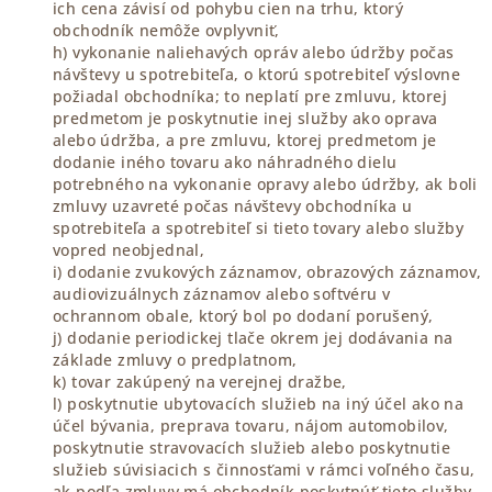
ich cena závisí od pohybu cien na trhu, ktorý
obchodník nemôže ovplyvniť,
h) vykonanie naliehavých opráv alebo údržby počas
návštevy u spotrebiteľa, o ktorú spotrebiteľ výslovne
požiadal obchodníka; to neplatí pre zmluvu, ktorej
predmetom je poskytnutie inej služby ako oprava
alebo údržba, a pre zmluvu, ktorej predmetom je
dodanie iného tovaru ako náhradného dielu
potrebného na vykonanie opravy alebo údržby, ak boli
zmluvy uzavreté počas návštevy obchodníka u
spotrebiteľa a spotrebiteľ si tieto tovary alebo služby
vopred neobjednal,
i) dodanie zvukových záznamov, obrazových záznamov,
audiovizuálnych záznamov alebo softvéru v
ochrannom obale, ktorý bol po dodaní porušený,
j) dodanie periodickej tlače okrem jej dodávania na
základe zmluvy o predplatnom,
k) tovar zakúpený na verejnej dražbe,
l) poskytnutie ubytovacích služieb na iný účel ako na
účel bývania, preprava tovaru, nájom automobilov,
poskytnutie stravovacích služieb alebo poskytnutie
služieb súvisiacich s činnosťami v rámci voľného času,
ak podľa zmluvy má obchodník poskytnúť tieto služby