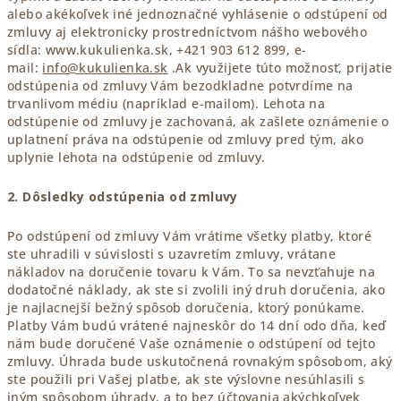
alebo akékoľvek iné jednoznačné vyhlásenie o odstúpení od
zmluvy aj elektronicky prostredníctvom nášho webového
sídla: www.kukulienka.sk, +421 903 612 899, e-
mail:
info@kukulienka.sk
.Ak využijete túto možnosť, prijatie
odstúpenia od zmluvy Vám bezodkladne potvrdíme na
trvanlivom médiu (napríklad e-mailom). Lehota na
odstúpenie od zmluvy je zachovaná, ak zašlete oznámenie o
uplatnení práva na odstúpenie od zmluvy pred tým, ako
uplynie lehota na odstúpenie od zmluvy.
2. Dôsledky odstúpenia od zmluvy
Po odstúpení od zmluvy Vám vrátime všetky platby, ktoré
ste uhradili v súvislosti s uzavretím zmluvy, vrátane
nákladov na doručenie tovaru k Vám. To sa nevzťahuje na
dodatočné náklady, ak ste si zvolili iný druh doručenia, ako
je najlacnejší bežný spôsob doručenia, ktorý ponúkame.
Platby Vám budú vrátené najneskôr do 14 dní odo dňa, keď
nám bude doručené Vaše oznámenie o odstúpení od tejto
zmluvy. Úhrada bude uskutočnená rovnakým spôsobom, aký
ste použili pri Vašej platbe, ak ste výslovne nesúhlasili s
iným spôsobom úhrady, a to bez účtovania akýchkoľvek