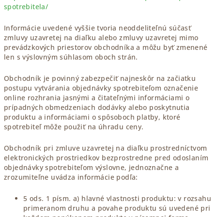
spotrebitela/
Informácie uvedené vyššie tvoria neoddeliteľnú súčasť
zmluvy uzavretej na diaľku alebo zmluvy uzavretej mimo
prevádzkových priestorov obchodníka a môžu byť zmenené
len s výslovným súhlasom oboch strán.
Obchodník je povinný zabezpečiť najneskôr na začiatku
postupu vytvárania objednávky spotrebiteľom označenie
online rozhrania jasnými a čitateľnými informáciami o
prípadných obmedzeniach dodávky alebo poskytnutia
produktu a informáciami o spôsoboch platby, ktoré
spotrebiteľ môže použiť na úhradu ceny.
Obchodník pri zmluve uzavretej na diaľku prostredníctvom
elektronických prostriedkov bezprostredne pred odoslaním
objednávky spotrebiteľom výslovne, jednoznačne a
zrozumiteľne uvádza informácie podľa:
5 ods. 1 písm. a) hlavné vlastnosti produktu: v rozsahu
primeranom druhu a povahe produktu sú uvedené pri