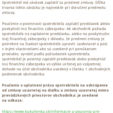
Spotrebiteľ má záväzok zaplatiť za predmet zmluvy. Dĺžka
trvania tohto záväzku je najneskôr pri doručení predmetu
zmluvy.
Poučenie o povinnosti spotrebiteľa zaplatiť preddavok alebo
poskytnúť inú finančnú zábezpeku: Ak obchodník požiada
spotrebiteľa na zaplatenie preddavku, alebo na poskytnutie
inej finančnej zábezpeky z dôvodu, že predmet zmluvy je
potrebné na žiadosť spotrebiteľa upraviť, zaobstarať a pod.
s inými vlastnosťami ako sú uvedené pri ponúkanom
produkte, vyrobiť podľa požiadaviek spotrebiteľa,
spotrebiteľ je povinný zaplatiť preddavok alebo poskytnúť
inú finančnú zábezpeku vo výške určenej po vzájomnej
dohode na účet obchodníka uvedený v článku 1 obchodných
podmienok obchodníka.
Poučenie o uplatnení práva spotrebiteľa na odstúpenie
od zmluvy uzavretej na diaľku a zmluvy uzavretej mimo
prevádzkových priestorov obchodníka: je uvedené
na odkaze:
https://www.kukulienka.sk/informacie-a-poucenia-pre-