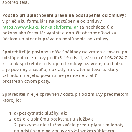
spotrebiteľa.
Postup pri uplatňovaní práva na odstúpenie od zmluvy
:
v priečinku formulára na odstúpenie od zmluvy
https://www.kukulienka.sk/formular
sa nachádzajú aj
pokyny ako formulár vyplniť a doručiť obchodníkovi za
účelom uplatnenia práva na odstúpenie od zmluvy.
Spotrebiteľ je povinný znášať náklady na vrátenie tovaru po
odstúpení od zmluvy podľa § 19 ods. 1, zákona č.108/2024 Z.
z., a ak spotrebiteľ odstúpi od zmluvy uzavretej na diaľku,
a je povinný znášať aj náklady na vrátenie tovaru, ktorý
vzhľadom na jeho povahu nie je možné vrátiť
prostredníctvom pošty,
Spotrebiteľ nie je oprávnený odstúpiť od zmluvy predmetom
ktorej je:
a) poskytnutie služby, ak:
došlo k úplnému poskytnutiu služby a
2. poskytovanie služby začalo pred uplynutím lehoty
na odstúpenie od zmluvy s výslovným súhlasom