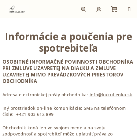
Prejsť
na
obsah
Nákupn
Hľadať
Prihlásenie
Informácie a poučenia pre
košík
spotrebiteľa
OSOBITNÉ INFORMAČNÉ POVINNOSTI OBCHODNÍKA
PRI ZMLUVE UZAVRETEJ NA DIAĽKU A ZMLUVE
UZAVRETEJ MIMO PREVÁDZKOVÝCH PRIESTOROV
OBCHODNÍKA
Adresa elektronickej pošty obchodníka:
info@kukulienka.sk
Iný prostriedok on-line komunikácie: SMS na telefónnom
čísle: +421 903 612 899
Obchodník koná len vo svojom mene a na svoju
zodpovednosť a spotrebiteľ môže uplatniť práva zo