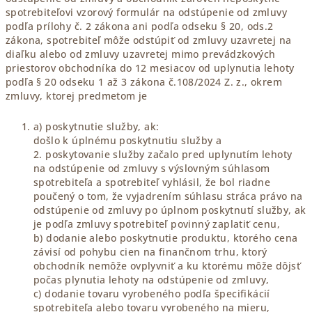
spotrebiteľovi vzorový formulár na odstúpenie od zmluvy
podľa prílohy č. 2 zákona ani podľa odseku § 20, ods.2
zákona, spotrebiteľ môže odstúpiť od zmluvy uzavretej na
diaľku alebo od zmluvy uzavretej mimo prevádzkových
priestorov obchodníka do 12 mesiacov od uplynutia lehoty
podľa § 20 odseku 1 až 3 zákona č.108/2024 Z. z., okrem
zmluvy, ktorej predmetom je
a) poskytnutie služby, ak:
došlo k úplnému poskytnutiu služby a
2. poskytovanie služby začalo pred uplynutím lehoty
na odstúpenie od zmluvy s výslovným súhlasom
spotrebiteľa a spotrebiteľ vyhlásil, že bol riadne
poučený o tom, že vyjadrením súhlasu stráca právo na
odstúpenie od zmluvy po úplnom poskytnutí služby, ak
je podľa zmluvy spotrebiteľ povinný zaplatiť cenu,
b) dodanie alebo poskytnutie produktu, ktorého cena
závisí od pohybu cien na finančnom trhu, ktorý
obchodník nemôže ovplyvniť a ku ktorému môže dôjsť
počas plynutia lehoty na odstúpenie od zmluvy,
c) dodanie tovaru vyrobeného podľa špecifikácií
spotrebiteľa alebo tovaru vyrobeného na mieru,