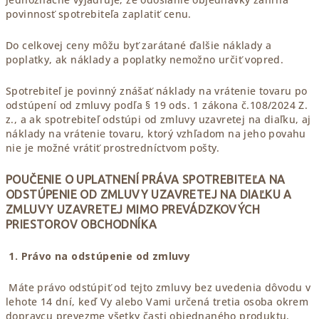
povinnosť spotrebiteľa zaplatiť cenu.
Do celkovej ceny môžu byť zarátané ďalšie náklady a
poplatky, ak náklady a poplatky nemožno určiť vopred.
Spotrebiteľ je povinný znášať náklady na vrátenie tovaru po
odstúpení od zmluvy podľa § 19 ods. 1 zákona č.108/2024 Z.
z., a ak spotrebiteľ odstúpi od zmluvy uzavretej na diaľku, aj
náklady na vrátenie tovaru, ktorý vzhľadom na jeho povahu
nie je možné vrátiť prostredníctvom pošty.
POUČENIE O UPLATNENÍ PRÁVA SPOTREBITEĽA NA
ODSTÚPENIE OD ZMLUVY UZAVRETEJ NA DIAĽKU A
ZMLUVY UZAVRETEJ MIMO PREVÁDZKOVÝCH
PRIESTOROV OBCHODNÍKA
1. Právo na odstúpenie od zmluvy
Máte právo odstúpiť od tejto zmluvy bez uvedenia dôvodu v
lehote 14 dní, keď Vy alebo Vami určená tretia osoba okrem
dopravcu prevezme všetky časti objednaného produktu,