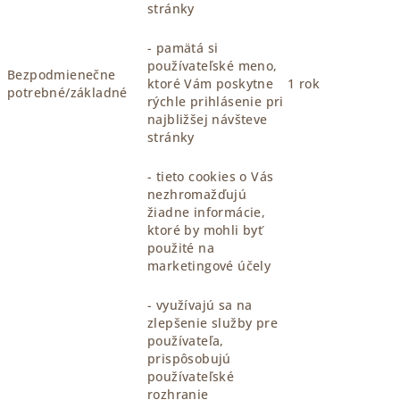
stránky
- pamätá si
používateľské meno,
Bezpodmienečne
ktoré Vám poskytne
1 rok
potrebné/základné
rýchle prihlásenie pri
najbližšej návšteve
stránky
- tieto cookies o Vás
nezhromažďujú
žiadne informácie,
ktoré by mohli byť
použité na
marketingové účely
- využívajú sa na
zlepšenie služby pre
používateľa,
prispôsobujú
používateľské
rozhranie