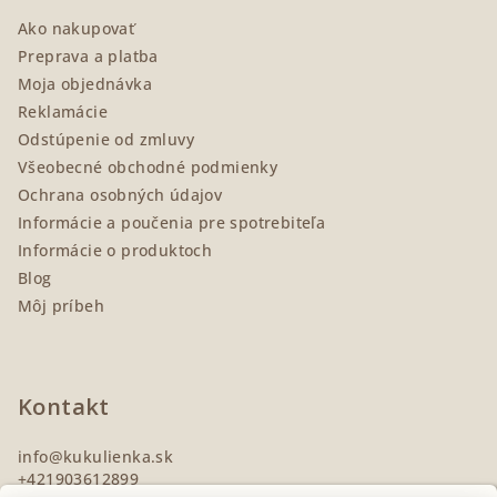
ä
Ako nakupovať
t
Preprava a platba
i
Moja objednávka
e
Reklamácie
Odstúpenie od zmluvy
Všeobecné obchodné podmienky
Ochrana osobných údajov
Informácie a poučenia pre spotrebiteľa
Informácie o produktoch
Blog
Môj príbeh
Kontakt
info
@
kukulienka.sk
+421903612899