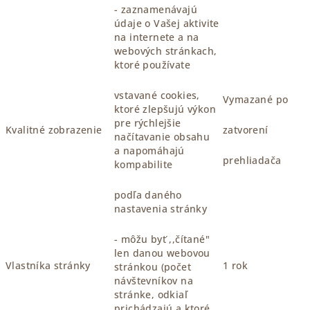
- zaznamenávajú
údaje o Vašej aktivite
na internete a na
webových stránkach,
ktoré používate
vstavané cookies,
Vymazané po
ktoré zlepšujú výkon
pre rýchlejšie
Kvalitné zobrazenie
zatvorení
načítavanie obsahu
a napomáhajú
prehliadača
kompabilite
podľa daného
nastavenia stránky
- môžu byť ,,čítané"
len danou webovou
Vlastníka stránky
1 rok
stránkou (počet
návštevníkov na
stránke, odkiaľ
prichádzajú a ktoré