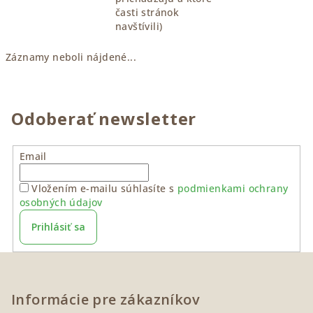
časti stránok
navštívili)
Záznamy neboli nájdené...
Odoberať newsletter
Email
Vložením e-mailu súhlasíte s
podmienkami ochrany
osobných údajov
Prihlásiť sa
Z
á
p
Informácie pre zákazníkov