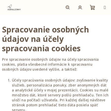
Prejsť
na
obsah
Nákupn
Hľadať
Prihlásenie
Spracovanie osobných
košík
údajov na účely
spracovania cookies
Pre spracovanie osobných údajov na účely spracovania
cookies, platia všeobecné informácie k spracovaniu
osobných údajov uvedené vyššie, a taktiež:
Účely spracúvania osobných údajov: zvyšovanie kvality
služieb, personalizácia ponuky, zber anonymných dát
a analytické účely v mojej prezentácii. Cookies su malé
množstvo dát, ktoré servery pošlú prehliadaču. Ten ich
uloží na počítači užívateľa. Pri každej ďalšej návšteve
stránok potom prehliadač tieto dáta posiela späť
serveru.