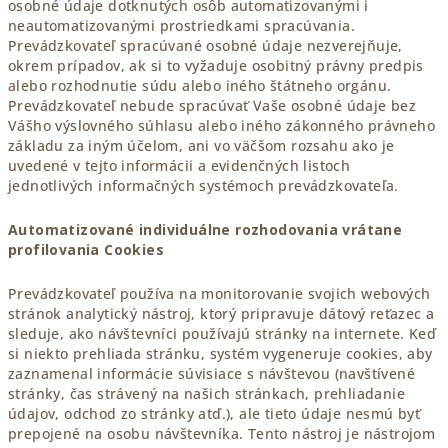
osobné údaje dotknutých osôb automatizovanými i
neautomatizovanými prostriedkami spracúvania.
Prevádzkovateľ spracúvané osobné údaje nezverejňuje,
okrem prípadov, ak si to vyžaduje osobitný právny predpis
alebo rozhodnutie súdu alebo iného štátneho orgánu.
Prevádzkovateľ nebude spracúvať Vaše osobné údaje bez
Vášho výslovného súhlasu alebo iného zákonného právneho
základu za iným účelom, ani vo väčšom rozsahu ako je
uvedené v tejto informácii a evidenčných listoch
jednotlivých informačných systémoch prevádzkovateľa.
Automatizované individuálne rozhodovania vrátane
profilovania Cookies
Prevádzkovateľ používa na monitorovanie svojich webových
stránok analytický nástroj, ktorý pripravuje dátový reťazec a
sleduje, ako návštevníci používajú stránky na internete. Keď
si niekto prehliada stránku, systém vygeneruje cookies, aby
zaznamenal informácie súvisiace s návštevou (navštívené
stránky, čas strávený na našich stránkach, prehliadanie
údajov, odchod zo stránky atď.), ale tieto údaje nesmú byť
prepojené na osobu návštevníka. Tento nástroj je nástrojom