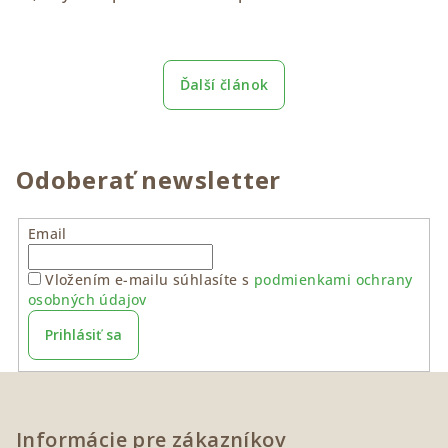
Ďalší článok
Odoberať newsletter
Email
Vložením e-mailu súhlasíte s
podmienkami ochrany
osobných údajov
Prihlásiť sa
Z
á
p
Informácie pre zákazníkov