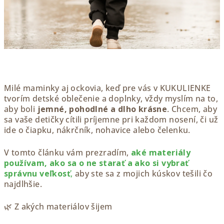
Milé maminky aj ockovia, keď pre vás v KUKULIENKE
tvorím detské oblečenie a doplnky, vždy myslím na to,
aby boli
jemné, pohodlné a dlho krásne
. Chcem, aby
sa vaše detičky cítili príjemne pri každom nosení, či už
ide o čiapku, nákrčník, nohavice alebo čelenku.
V tomto článku vám prezradím,
aké materiály
používam, ako sa o ne starať a ako si vybrať
správnu veľkosť
,
aby ste sa z mojich kúskov tešili čo
najdlhšie.
🌿 Z akých materiálov šijem