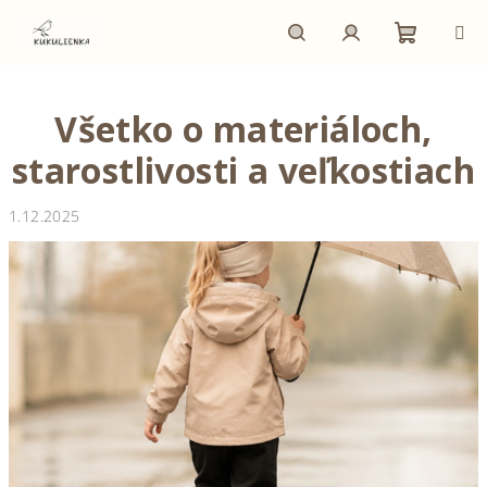
Prejsť
na
obsah
Nákupn
Hľadať
Prihlásenie
Všetko o materiáloch,
košík
starostlivosti a veľkostiach
1.12.2025