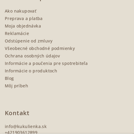
ä
Ako nakupovať
t
Preprava a platba
i
Moja objednávka
e
Reklamácie
Odstúpenie od zmluvy
Všeobecné obchodné podmienky
Ochrana osobných údajov
Informácie a poučenia pre spotrebiteľa
Informácie o produktoch
Blog
Môj príbeh
Kontakt
info
@
kukulienka.sk
+421903612899