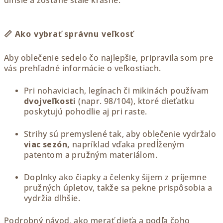
dlhšie a zostane stále krásne.
📏 Ako vybrať správnu veľkosť
Aby oblečenie sedelo čo najlepšie, pripravila som pre
vás prehľadné informácie o veľkostiach.
Pri nohaviciach, legínach či mikinách používam
dvojveľkosti
(napr. 98/104), ktoré dieťatku
poskytujú pohodlie aj pri raste.
Strihy sú premyslené tak, aby oblečenie vydržalo
viac sezón,
napríklad vďaka predĺženým
patentom a pružným materiálom.
Doplnky ako čiapky a čelenky šijem z príjemne
pružných úpletov, takže sa pekne prispôsobia a
vydržia dlhšie.
Podrobný návod, ako merať dieťa a podľa čoho