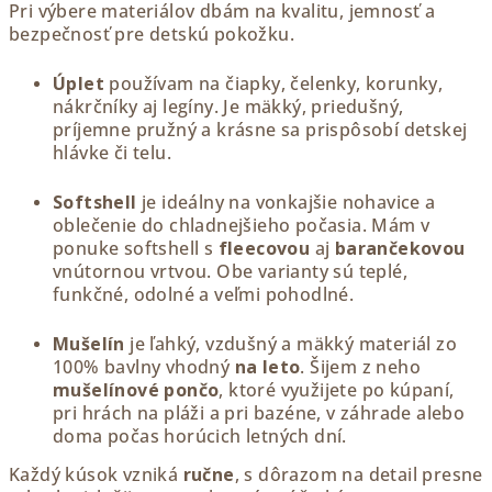
Pri výbere materiálov dbám na kvalitu, jemnosť a
bezpečnosť pre detskú pokožku.
Úplet
používam na čiapky, čelenky, korunky,
nákrčníky aj legíny. Je mäkký, priedušný,
príjemne pružný a krásne sa prispôsobí detskej
hlávke či telu.
Softshell
je ideálny na vonkajšie nohavice a
oblečenie do chladnejšieho počasia. Mám v
ponuke softshell s
fleecovou
aj
barančekovou
vnútornou vrtvou. Obe varianty sú teplé,
funkčné, odolné a veľmi pohodlné.
Mušelín
je ľahký, vzdušný a mäkký materiál zo
100% bavlny vhodný
na leto
. Šijem z neho
mušelínové pončo
, ktoré v
yužijete po kúpaní,
pri hrách na pláži a pri bazéne, v záhrade alebo
doma počas horúcich letných dní.
Každý kúsok vzniká
ručne
, s dôrazom na detail presne