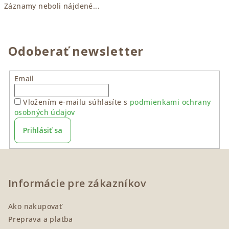
Záznamy neboli nájdené...
Odoberať newsletter
Email
Vložením e-mailu súhlasíte s
podmienkami ochrany
osobných údajov
Prihlásiť sa
Z
á
p
Informácie pre zákazníkov
ä
Ako nakupovať
t
Preprava a platba
i