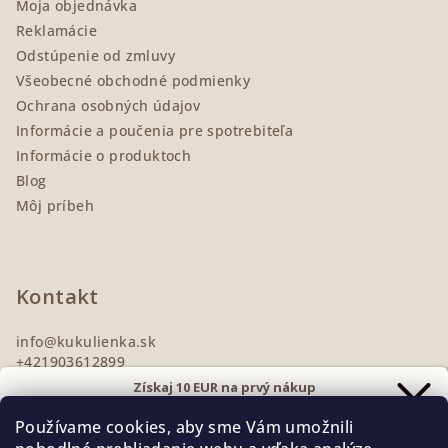
Moja objednávka
e
Reklamácie
Odstúpenie od zmluvy
Všeobecné obchodné podmienky
Ochrana osobných údajov
Informácie a poučenia pre spotrebiteľa
Informácie o produktoch
Blog
Môj príbeh
Kontakt
info
@
kukulienka.sk
+421903612899
Získaj 10 EUR na prvý nákup
Prihlás sa na odber noviniek
Používame cookies, aby sme Vám umožnili
a zľavu ti pošlem rovno
do e-mailu.