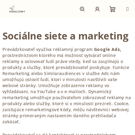
Prejsť
na
obsah
Nákupn
Hľadať
Prihlásenie
Sociálne siete a marketing
košík
Prevádzkovateľ využíva reklamný program
Google Ads,
prostredníctvom ktorého má možnosť vytvárať online
reklamy a oslovovať ľudí práve vtedy, keď sa zaujímajú o
produkty a služby, ktoré prevádzkovateľ poskytuje. Funkcie
Remarketing alebo Similaraudiences v službe Ads nám
umožňujú osloviť ľudí, ktorí v minulosti navštívili vaše
webové stránky. Umožňuje zobrazenie reklamy vo
vyhľadávaní, na YouTube a v e-mailoch. Dynamický
remarketing umožňuje používateľom zobrazovať reklamy na
produkty alebo služby, ktoré si v minulosti prezreli. Cookie,
zaisťujúce remarketingové kódy, môžu návštevníci webovej
stránky primeraným nastavením daného prehliadača
zakázať.
Prevádzkovateľ sa dá kontaktovať aj prostredníctvom