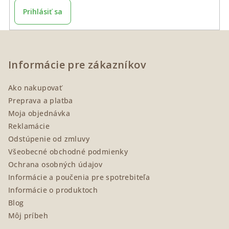
Prihlásiť sa
Z
á
p
Informácie pre zákazníkov
ä
Ako nakupovať
t
Preprava a platba
i
Moja objednávka
e
Reklamácie
Odstúpenie od zmluvy
Všeobecné obchodné podmienky
Ochrana osobných údajov
Informácie a poučenia pre spotrebiteľa
Informácie o produktoch
Blog
Môj príbeh