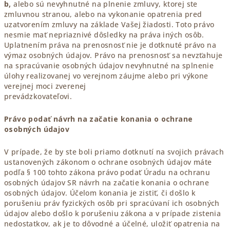
b,
alebo sú nevyhnutné na plnenie zmluvy, ktorej ste
zmluvnou stranou, alebo na vykonanie opatrenia pred
uzatvorením zmluvy na základe Vašej žiadosti. Toto právo
nesmie mať nepriaznivé dôsledky na práva iných osôb.
Uplatnením práva na prenosnosť nie je dotknuté právo na
výmaz osobných údajov. Právo na prenosnosť sa nevzťahuje
na spracúvanie osobných údajov nevyhnutné na splnenie
úlohy realizovanej vo verejnom záujme alebo pri výkone
verejnej moci zverenej
prevádzkovateľovi.
Právo podať návrh na začatie konania o ochrane
osobných údajov
V prípade, že by ste boli priamo dotknutí na svojich právach
ustanovených zákonom o ochrane osobných údajov máte
podľa § 100 tohto zákona právo podať Úradu na ochranu
osobných údajov SR návrh na začatie konania o ochrane
osobných údajov. Účelom konania je zistiť, či došlo k
porušeniu práv fyzických osôb pri spracúvaní ich osobných
údajov alebo došlo k porušeniu zákona a v prípade zistenia
nedostatkov, ak je to dôvodné a účelné, uložiť opatrenia na