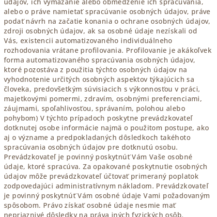
údajov, ich vymazanie alebo obmedzenie ich spracúvania,
alebo o práve namietať spracúvanie osobných údajov, práve
podať návrh na začatie konania o ochrane osobných údajov,
zdroji osobných údajov, ak sa osobné údaje nezískali od
Vás, existencii automatizovaného individuálneho
rozhodovania vrátane profilovania. Profilovanie je akákoľvek
forma automatizovaného spracúvania osobných údajov,
ktoré pozostáva z použitia týchto osobných údajov na
vyhodnotenie určitých osobných aspektov týkajúcich sa
človeka, predovšetkým súvisiacich s výkonnosťou v práci,
majetkovými pomermi, zdravím, osobnými preferenciami,
záujmami, spoľahlivosťou, správaním, polohou alebo
pohybom) V týchto prípadoch poskytne prevádzkovateľ
dotknutej osobe informácie najmä o použitom postupe, ako
aj o význame a predpokladaných dôsledkoch takéhoto
spracúvania osobných údajov pre dotknutú osobu.
Prevádzkovateľ je povinný poskytnúť Vám Vaše osobné
údaje, ktoré spracúva. Za opakované poskytnutie osobných
údajov môže prevádzkovateľ účtovať primeraný poplatok
zodpovedajúci administratívnym nákladom. Prevádzkovateľ
je povinný poskytnúť Vám osobné údaje Vami požadovaným
spôsobom. Právo získať osobné údaje nesmie mať
nepriaznivé dôsledky na práva iných fyzických osôb.