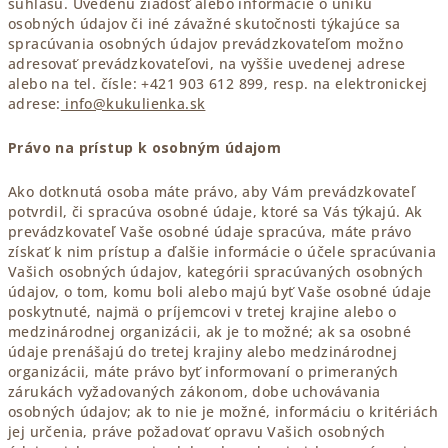
súhlasu. Uvedenú žiadosť alebo informácie o úniku
osobných údajov či iné závažné skutočnosti týkajúce sa
spracúvania osobných údajov prevádzkovateľom možno
adresovať prevádzkovateľovi, na vyššie uvedenej adrese
alebo na tel. čísle: +421 903 612 899, resp. na elektronickej
adrese:
info@kukulienka.sk
Právo na prístup k osobným údajom
Ako dotknutá osoba máte právo, aby Vám prevádzkovateľ
potvrdil, či spracúva osobné údaje, ktoré sa Vás týkajú. Ak
prevádzkovateľ Vaše osobné údaje spracúva, máte právo
získať k nim prístup a ďalšie informácie o účele spracúvania
Vašich osobných údajov, kategórii spracúvaných osobných
údajov, o tom, komu boli alebo majú byť Vaše osobné údaje
poskytnuté, najmä o príjemcovi v tretej krajine alebo o
medzinárodnej organizácii, ak je to možné; ak sa osobné
údaje prenášajú do tretej krajiny alebo medzinárodnej
organizácii, máte právo byť informovaní o primeraných
zárukách vyžadovaných zákonom, dobe uchovávania
osobných údajov; ak to nie je možné, informáciu o kritériách
jej určenia, práve požadovať opravu Vašich osobných