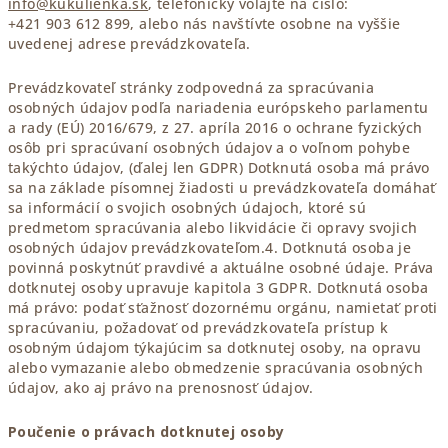
info@kukulienka.sk
, telefonicky volajte na číslo:
+421 903 612 899, alebo nás navštívte osobne na vyššie
uvedenej adrese prevádzkovateľa.
Prevádzkovateľ stránky zodpovedná za spracúvania
osobných údajov podľa nariadenia európskeho parlamentu
a rady (EÚ) 2016/679, z 27. apríla 2016 o ochrane fyzických
osôb pri spracúvaní osobných údajov a o voľnom pohybe
takýchto údajov, (ďalej len GDPR) Dotknutá osoba má právo
sa na základe písomnej žiadosti u prevádzkovateľa domáhať
sa informácií o svojich osobných údajoch, ktoré sú
predmetom spracúvania alebo likvidácie či opravy svojich
osobných údajov prevádzkovateľom.4. Dotknutá osoba je
povinná poskytnúť pravdivé a aktuálne osobné údaje. Práva
dotknutej osoby upravuje kapitola 3 GDPR. Dotknutá osoba
má právo: podať sťažnosť dozornému orgánu, namietať proti
spracúvaniu, požadovať od prevádzkovateľa prístup k
osobným údajom týkajúcim sa dotknutej osoby, na opravu
alebo vymazanie alebo obmedzenie spracúvania osobných
údajov, ako aj právo na prenosnosť údajov.
Poučenie o právach dotknutej osoby