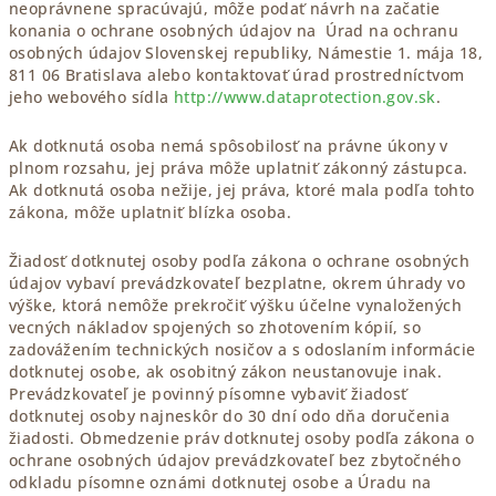
neoprávnene spracúvajú, môže podať návrh na začatie
konania o ochrane osobných údajov na
Úrad na ochranu
osobných údajov Slovenskej republiky, Námestie 1. mája 18,
811 06 Bratislava
alebo kontaktovať úrad prostredníctvom
jeho webového sídla
http://www.dataprotection.gov.sk
.
Ak dotknutá osoba nemá spôsobilosť na právne úkony v
plnom rozsahu, jej práva môže uplatniť zákonný zástupca.
Ak dotknutá osoba nežije, jej práva, ktoré mala podľa tohto
zákona, môže uplatniť blízka osoba.
Žiadosť dotknutej osoby podľa zákona o ochrane osobných
údajov vybaví prevádzkovateľ bezplatne, okrem úhrady vo
výške, ktorá nemôže prekročiť výšku účelne vynaložených
vecných nákladov spojených so zhotovením kópií, so
zadovážením technických nosičov a s odoslaním informácie
dotknutej osobe, ak osobitný zákon neustanovuje inak.
Prevádzkovateľ je povinný písomne vybaviť žiadosť
dotknutej osoby najneskôr do 30 dní odo dňa doručenia
žiadosti. Obmedzenie práv dotknutej osoby podľa zákona o
ochrane osobných údajov prevádzkovateľ bez zbytočného
odkladu písomne oznámi dotknutej osobe a Úradu na