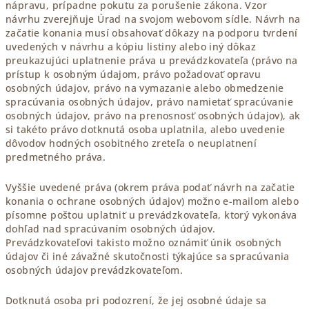
nápravu, prípadne pokutu za porušenie zákona. Vzor
návrhu zverejňuje Úrad na svojom webovom sídle. Návrh na
začatie konania musí obsahovať dôkazy na podporu tvrdení
uvedených v návrhu a kópiu listiny alebo iný dôkaz
preukazujúci uplatnenie práva u prevádzkovateľa (právo na
prístup k osobným údajom, právo požadovať opravu
osobných údajov, právo na vymazanie alebo obmedzenie
spracúvania osobných údajov, právo namietať spracúvanie
osobných údajov, právo na prenosnosť osobných údajov), ak
si takéto právo dotknutá osoba uplatnila, alebo uvedenie
dôvodov hodných osobitného zreteľa o neuplatnení
predmetného práva.
Vyššie uvedené práva (okrem práva podať návrh na začatie
konania o ochrane osobných údajov) možno e-mailom alebo
písomne poštou uplatniť u prevádzkovateľa, ktorý vykonáva
dohľad nad spracúvaním osobných údajov.
Prevádzkovateľovi takisto možno oznámiť únik osobných
údajov či iné závažné skutočnosti týkajúce sa spracúvania
osobných údajov prevádzkovateľom.
Dotknutá osoba pri podozrení, že jej osobné údaje sa