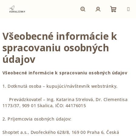
Prejsť
na
obsah
Nákupn
Hľadať
Prihlásenie
Všeobecné informácie k
košík
spracovaniu osobných
údajov
Všeobecné informácie k spracovaniu osobných údajov
1.
Dotknutá osoba – kupujúci/návštevník webstránky,
Prevádzkovateľ – Ing. Katarina Strelová, Dr. Clementisa
1173/37, 909 01 Skalica, IČO: 44176015
2. Príjemcovia osobných údajov:
Shoptet a.s., Dvořeckého 628/8, 169 00 Praha 6, Česká