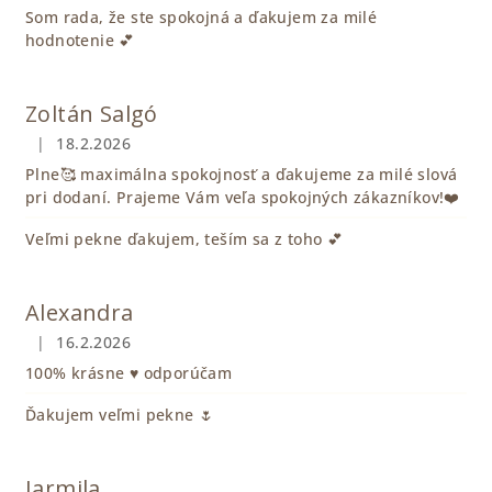
Som rada, že ste spokojná a ďakujem za milé
hodnotenie 💕
Zoltán Salgó
|
18.2.2026
Hodnotenie obchodu je 5 z 5 hviezdičiek.
Plne🥰 maximálna spokojnosť a ďakujeme za milé slová
pri dodaní. Prajeme Vám veľa spokojných zákazníkov!❤️
Veľmi pekne ďakujem, teším sa z toho 💕
Alexandra
|
16.2.2026
Hodnotenie obchodu je 5 z 5 hviezdičiek.
100% krásne ♥️ odporúčam
Ďakujem veľmi pekne 🌷
Jarmila