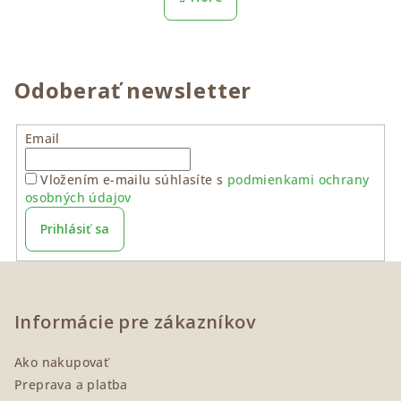
k
l
o
á
v
a
d
n
a
Odoberať newsletter
i
c
e
i
e
Email
p
r
Vložením e-mailu súhlasíte s
podmienkami ochrany
osobných údajov
v
k
Prihlásiť sa
y
v
Z
ý
á
p
p
Informácie pre zákazníkov
i
ä
s
Ako nakupovať
u
t
Preprava a platba
i