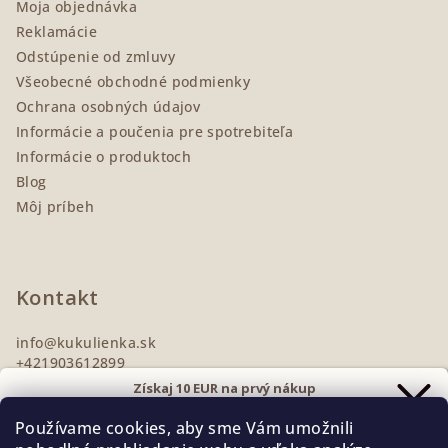
Moja objednávka
e
Reklamácie
Odstúpenie od zmluvy
Všeobecné obchodné podmienky
Ochrana osobných údajov
Informácie a poučenia pre spotrebiteľa
Informácie o produktoch
Blog
Môj príbeh
Kontakt
info
@
kukulienka.sk
+421903612899
Získaj 10 EUR na prvý nákup
Prihlás sa na odber noviniek
Používame cookies, aby sme Vám umožnili
a zľavu ti pošlem rovno
do e-mailu.