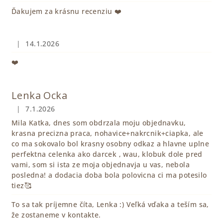
Ďakujem za krásnu recenziu ❤️
|
14.1.2026
Hodnotenie obchodu je 5 z 5 hviezdičiek.
❤️
Lenka Ocka
|
7.1.2026
Hodnotenie obchodu je 5 z 5 hviezdičiek.
Mila Katka, dnes som obdrzala moju objednavku,
krasna precizna praca, nohavice+nakrcnik+ciapka, ale
co ma sokovalo bol krasny osobny odkaz a hlavne uplne
perfektna celenka ako darcek , wau, klobuk dole pred
vami, som si ista ze moja objednavja u vas, nebola
posledna! a dodacia doba bola polovicna ci ma potesilo
tiez🥰
To sa tak príjemne číta, Lenka :) Veľká vďaka a teším sa,
že zostaneme v kontakte.