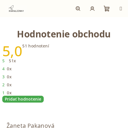
Prejsť
na
obsah
Nákupn
Hľadať
Prihlásenie
Hodnotenie obchodu
košík
5,0
Priemerné
51 hodnotení
hodnotenie
obchodu
je
5
51x
5,0
z
4
0x
5
hviezdičiek.
3
0x
2
0x
1
0x
Pridať hodnotenie
V
ý
p
Žaneta Pakanová