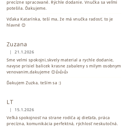
precízne spracované. Rýchle dodanie. Vnučka sa veľmi
potešila. Ďakujeme.
Vďaka Katarínka, teší ma, že má vnučka radosť, to je
hlavné 😊
Zuzana
|
21.1.2026
Hodnotenie obchodu je 5 z 5 hviezdičiek.
Sme velmi spokojni,skvely material a rychle dodanie,
navyse prisiel balicek krasne zabaleny s milym osobnym
venovanim,dakujeme 😊👍👍👍
Ďakujem Zuzka, teším sa :)
LT
|
15.1.2026
Hodnotenie obchodu je 5 z 5 hviezdičiek.
Veľká spokojnosť na strane rodiča aj dieťaťa, práca
precízna, komunikácia perfektná, rýchlosť neskutočná.