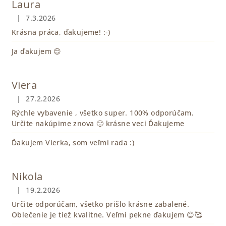
Laura
|
7.3.2026
Hodnotenie obchodu je 5 z 5 hviezdičiek.
Krásna práca, ďakujeme! :-)
Ja ďakujem 😊
Viera
|
27.2.2026
Hodnotenie obchodu je 5 z 5 hviezdičiek.
Rýchle vybavenie , všetko super. 100% odporúčam.
Určite nakúpime znova 🙂 krásne veci Ďakujeme
Ďakujem Vierka, som veľmi rada :)
Nikola
|
19.2.2026
Hodnotenie obchodu je 5 z 5 hviezdičiek.
Určite odporúčam, všetko prišlo krásne zabalené.
Oblečenie je tiež kvalitne. Veľmi pekne ďakujem 😊🥰