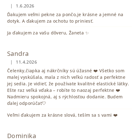
i
|
1.6.2026
Hodnotenie obchodu je 5 z 5 hviezdičiek.
s
Ďakujem veľmi pekne za pončo,je krásne a jemné na
h
dotyk. A ďakujem za ochotu to priniesť.
o
Ja ďakujem za vašu dôveru, Žaneta ✨
d
n
Sandra
o
t
|
11.4.2026
Hodnotenie obchodu je 5 z 5 hviezdičiek.
e
Čelenky,čiapka aj nákrčníky sú úžasné ❤️ Všetko som
malej vyskúšala, mala z nich veľkú radosť a perfektne
n
jej sedia. Je vidieť, že používate kvalitné elastické látky.
í
Ešte raz veľká vďaka – robíte to naozaj perfektne ❤️
Nadmieru spokojná, aj s rýchlosťou dodanie. Budem
ďalej odporúčať🤍
Veľmi ďakujem za krásne slová, teším sa s vami ❤️
Dominika