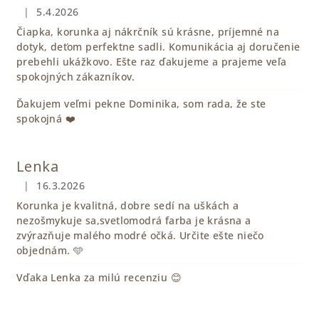
|
5.4.2026
Hodnotenie obchodu je 5 z 5 hviezdičiek.
Čiapka, korunka aj nákrčník sú krásne, príjemné na
dotyk, deťom perfektne sadli. Komunikácia aj doručenie
prebehli ukážkovo. Ešte raz ďakujeme a prajeme veľa
spokojných zákazníkov.
Ďakujem veľmi pekne Dominika, som rada, že ste
spokojná ❤️
Lenka
|
16.3.2026
Hodnotenie obchodu je 5 z 5 hviezdičiek.
Korunka je kvalitná, dobre sedí na uškách a
nezošmykuje sa,svetlomodrá farba je krásna a
zvýrazňuje malého modré očká. Určite ešte niečo
objednám. 🩵
Vďaka Lenka za milú recenziu 😊