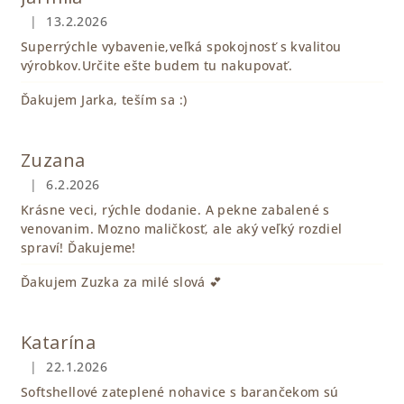
|
13.2.2026
Hodnotenie obchodu je 5 z 5 hviezdičiek.
Superrýchle vybavenie,veľká spokojnosť s kvalitou
výrobkov.Určite ešte budem tu nakupovať.
Ďakujem Jarka, teším sa :)
Zuzana
|
6.2.2026
Hodnotenie obchodu je 5 z 5 hviezdičiek.
Krásne veci, rýchle dodanie. A pekne zabalené s
venovanim. Mozno maličkosť, ale aký veľký rozdiel
spraví! Ďakujeme!
Ďakujem Zuzka za milé slová 💕
Katarína
|
22.1.2026
Hodnotenie obchodu je 5 z 5 hviezdičiek.
Softshellové zateplené nohavice s barančekom sú