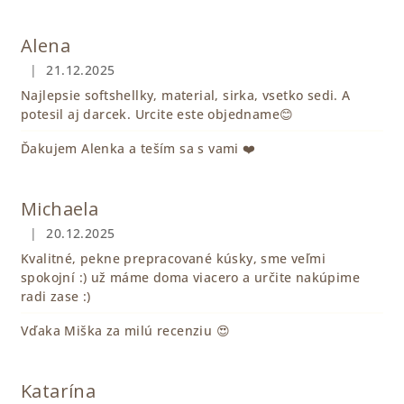
Alena
|
21.12.2025
Hodnotenie obchodu je 5 z 5 hviezdičiek.
Najlepsie softshellky, material, sirka, vsetko sedi. A
potesil aj darcek. Urcite este objedname😊
Ďakujem Alenka a teším sa s vami ❤️
Michaela
|
20.12.2025
Hodnotenie obchodu je 5 z 5 hviezdičiek.
Kvalitné, pekne prepracované kúsky, sme veľmi
spokojní :) už máme doma viacero a určite nakúpime
radi zase :)
Vďaka Miška za milú recenziu 😍
Katarína