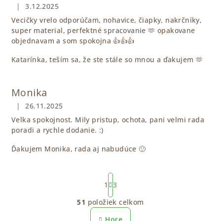
|
3.12.2025
Hodnotenie obchodu je 5 z 5 hviezdičiek.
Vecičky vrelo odporúčam, nohavice, čiapky, nakrčníky,
super material, perfektné spracovanie 🫶 opakovane
objednavam a som spokojna 👍👍👍
Katarínka, teším sa, že ste stále so mnou a ďakujem 🫶
Monika
|
26.11.2025
Hodnotenie obchodu je 5 z 5 hviezdičiek.
Velka spokojnost. Mily pristup, ochota, pani velmi rada
poradi a rychle dodanie. :)
Ďakujem Monika, rada aj nabudúce 🙂
S
t
1
3
r
51
položiek celkom
á
O
n
v
Hore